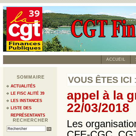
ACCUEIL
SOMMAIRE
VOUS ÊTES ICI
ACTUALITÉS
appel à la 
LE FISC ALITÉ 39
LES INSTANCES
22/03/2018
LISTE DES
REPRÉSENTANTS
RECHERCHER
Les organisati
CFE-CGC, CGT,