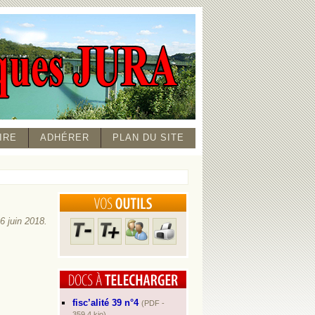
IRE
ADHÉRER
PLAN DU SITE
26 juin 2018.
fisc’alité 39 n°4
(PDF -
359.4 kio)